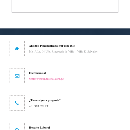
Antigua Panamericana Sur Km 18.5
Mz. A Lt. 04 Urb. Rinconada de Villa – Villa El Salvador
Escríbenos al
ventas@duoindustrial.com.pe
¿Tiene alguna pregunta?
+51 963 690 133
Horario Laboral